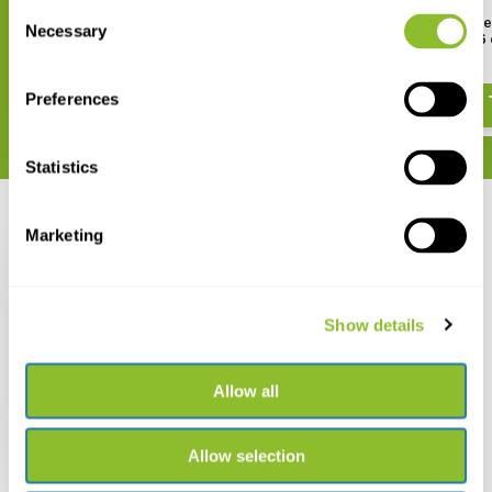
Consent
Etikettenhalter aus Metall 10x
Hölzerner Insektenkaste
Necessary
Selection
Glasdeckel 15 x 23 x 6
€ 7,65
€ 34,71
Preferences
Statistics
Zuletzt angesehen
Marketing
Show details
Hölzerner
Insektenkasten mit
Allow all
Glasdeckel 40 x 50 x 6
cm
€ 62,48
Allow selection