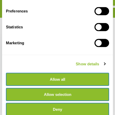
Preferences
Statistics
Zuletzt angesehen
Marketing
Schwarze
Show details
Insektenkiste 30x40cm
€ 35,28
Allow all
Allow selection
Deny
Live chat