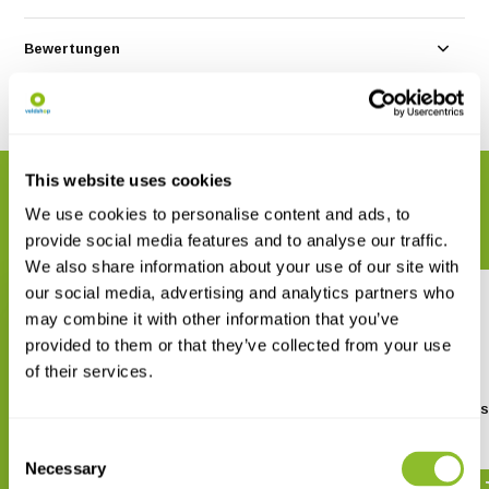
Bewertungen
Teilen
This website uses cookies
VERWANDTE PRODUKTE
We use cookies to personalise content and ads, to
Vervollständigen Sie Ihre Bestellung
provide social media features and to analyse our traffic.
We also share information about your use of our site with
our social media, advertising and analytics partners who
may combine it with other information that you’ve
provided to them or that they’ve collected from your use
of their services.
Hölzerner Insektenkasten mit
Schwarze Insektenkis
Glasdeckel 30 x 40 x 6 cm
40x50cm
Consent
€ 52,76
€ 40,51
Necessary
Selection