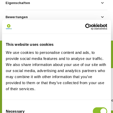
Eigenschaften
Bewertungen
Teilen
This website uses cookies
VERWANDTE PRODUKTE
We use cookies to personalise content and ads, to
Vervollständigen Sie Ihre Bestellung
provide social media features and to analyse our traffic.
We also share information about your use of our site with
our social media, advertising and analytics partners who
may combine it with other information that you’ve
provided to them or that they’ve collected from your use
of their services.
Haglöf Markierungsband
Taschen für Fundstü
Consent
€ 7,37
€ 2,95
Necessary
Selection