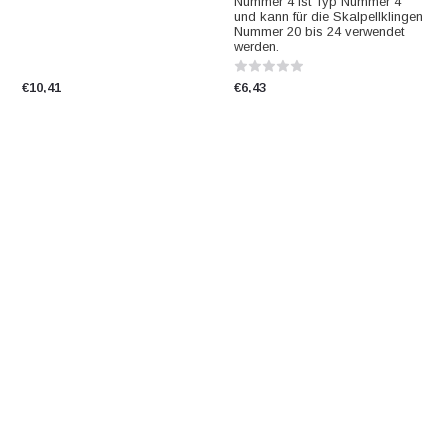
Nummer 4 ist Typ Nummer 4
und kann für die Skalpellklingen
Nummer 20 bis 24 verwendet
werden.
€10,41
€6,43
Geschlecht Karten
Excelta Gebogene
Präzisionspinzette,
Karten zur Kennzeichnung des
Edelstahl, 114 mm
Geschlechts von berittenen
Insekten.
Die Präzisionshandwerkzeuge
von Excelta sind genau das
Richtige für Ihre kritischen
Anwendungen.