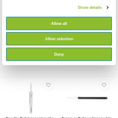
Show details
Allow all
Schwarze Insektenkiste
Schwarze Insektenkiste
15x18cm
23x30cm
Mit Buchbinderleinen verputzte
Mit Buchbinderleinen verputzte
Holzkiste.
Holzkiste.
Allow selection
€20,91
€30,06
Deny