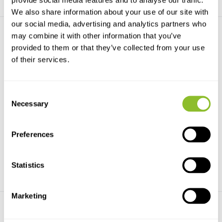
We also share information about your use of our site with
our social media, advertising and analytics partners who
may combine it with other information that you’ve
provided to them or that they’ve collected from your use
of their services.
Consent
Pinzette, Edelstahl, spitz,
Bristol Aufklebeplättchen
gebogen, 105...
Necessary
Aufklebe plättchen zum
Selection
Die Edelstahlzange (105 mm
Befestigen kleiner Insekt...
oder 130 mm) mit abge...
Preferences
€7,60
€2,16
Statistics
Marketing