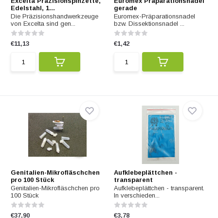
Excelta Präzisionspinzette,
Euromex Präparationsnadel
Edelstahl, 1...
gerade
Die Präzisionshandwerkzeuge
Euromex-Präparationsnadel
von Excelta sind gen...
bzw. Dissektionsnadel ...
€11,13
€1,42
Genitalien-Mikrofläschchen
Aufklebeplättchen -
pro 100 Stück
transparent
Genitalien-Mikrofläschchen pro
Aufklebeplättchen - transparent.
100 Stück
In verschieden...
€37,90
€3,78