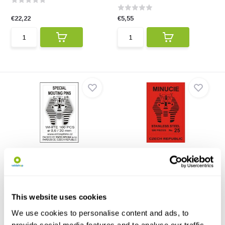
€22,22
€5,55
Spann-Nadeln Speziell
Minutienadeln
Diesen Nadeln sind praktisch
Diese kleinen Nadeln werden für
zum Befestigen von ...
die kleinsten In...
€7,19
€18,30
This website uses cookies
We use cookies to personalise content and ads, to
provide social media features and to analyse our traffic.