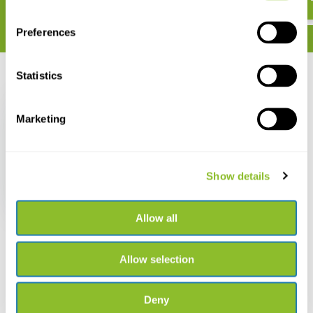
Preferences
Statistics
Zuletzt angesehen
Marketing
Thermal Imaging for
Show details
Wildlife Applications
€ 50,77
Allow all
Allow selection
Deny
Live chat