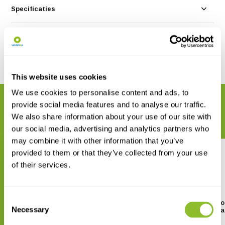
Specificaties
Reviews
Delen
This website uses cookies
We use cookies to personalise content and ads, to
GERELATEERDE PRODUCTEN
provide social media features and to analyse our traffic.
Maak uw bestelling compleet
We also share information about your use of our site with
our social media, advertising and analytics partners who
may combine it with other information that you’ve
provided to them or that they’ve collected from your use
of their services.
Consent
Birds of Costa Rica
A Naturalist’s Guide to
Necessary
Birds of Costa Rica
Selection
€ 31,38