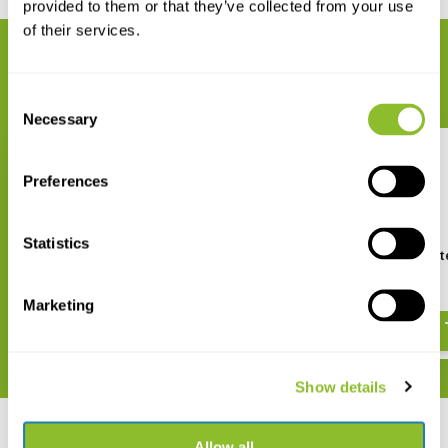
provided to them or that they’ve collected from your use
of their services.
GERELATEERDE PRODUCTEN
Maak uw bestelling compleet
Consent
Necessary
Selection
Preferences
Statistics
Clippy XLR EM272Z1 Mono
Clippy XLR EM272Z1 St
Microphone
Microphone
€ 86,26
€ 182,17
Marketing
Show details
Recent bekeken
Allow all