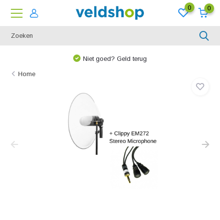
0
0
Niet goed? Geld terug
Home