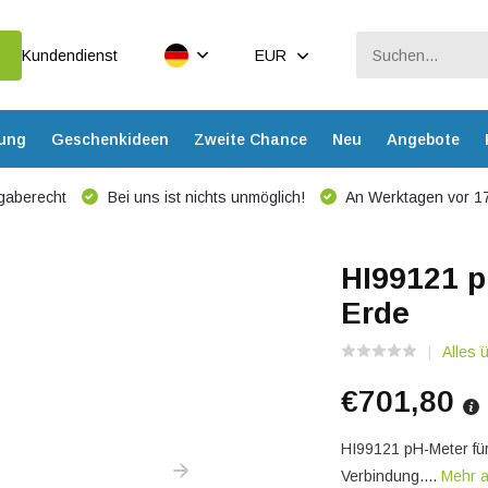
Kundendienst
EUR
dung
Geschenkideen
Zweite Chance
Neu
Angebote
gaberecht
Bei uns ist nichts unmöglich!
An Werktagen vor 17
HI99121 p
Erde
Alles
€701,80
HI99121 pH-Meter für
Verbindung....
Mehr 