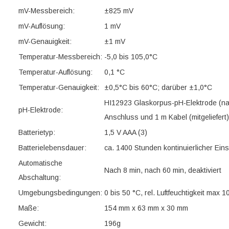
mV-Messbereich:
±825 mV
mV-Auflösung:
1 mV
mV-Genauigkeit:
±1 mV
Temperatur-Messbereich:
-5,0 bis 105,0°C
Temperatur-Auflösung:
0,1 °C
Temperatur-Genauigkeit:
±0,5°C bis 60°C; darüber ±1,0°C
HI12923 Glaskorpus-pH-Elektrode (nac
pH-Elektrode:
Anschluss und 1 m Kabel (mitgeliefert)
Batterietyp:
1,5 V AAA (3)
Batterielebensdauer:
ca. 1400 Stunden kontinuierlicher Ein
Automatische
Nach 8 min, nach 60 min, deaktiviert
Abschaltung:
Umgebungsbedingungen:
0 bis 50 °C, rel. Luftfeuchtigkeit max 
Maße:
154 mm x 63 mm x 30 mm
Gewicht:
196g