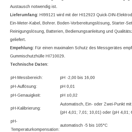
Austausch notwendig ist.
Lieferumfang:
HI99121 wird mit der HI12923 Quick-DIN-Elektrod
Ein-Meter-Kabel, Bohrer. Boden-Vorbereitungslösung, Starter-Set
Reinigungslösung, Batterien, Bedienungsanleitung und Qualitätszer
geliefert.
Empehlung:
Für einen maximalen Schutz des Messgerätes empf
Gummischutzhülle HI710029.
Technische Daten:
pH-Messbereich:
pH -2,00 bis 16,00
pH-Auflösung:
pH 0,01
pH-Genauigkeit:
pH ±0,02
Automatisch, Ein- oder Zwei-Punkt mit
pH-Kalibrierung:
(pH 4,01; 7,01; 10,01) oder (pH 4,01; 
pH-
automatisch -5 bis 105°C
Temperaturkompensation: