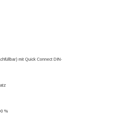
hfüllbar) mit Quick Connect DIN-
satz
100 %