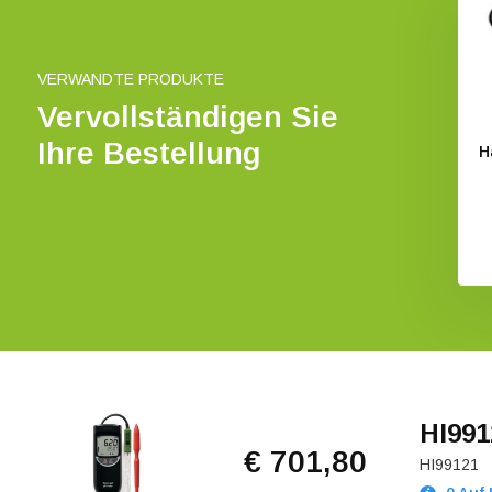
VERWANDTE PRODUKTE
Vervollständigen Sie
Ihre Bestellung
 GroLine-Hand-pH-
HI991003 kompaktes
H
ür Bodenmessungen
pH-/Redox- und
Temperaturmessgerät
€ 919,60
€ 732,05
HI991
€ 701,80
HI99121