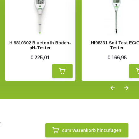
HI9810302 Bluetooth Boden-
HI98331 Soil Test EC/C
pH-Tester
Tester
€ 225,01
€ 166,98
e
Zum Warenkorb hinzufügen