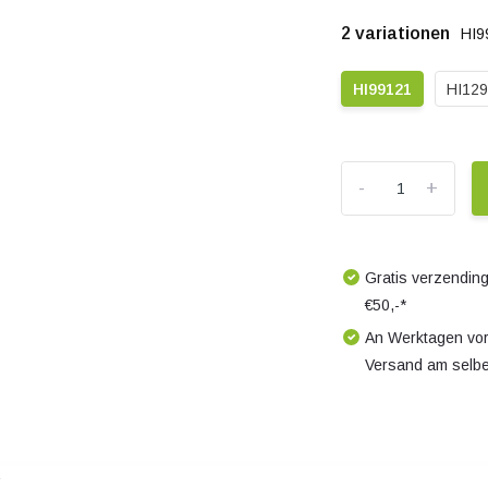
2 variationen
HI9
HI99121
HI12
-
+
Gratis verzending
€50,-*
An Werktagen vor
Versand am selb
s