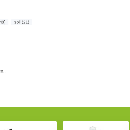
48)
soil (21)
n..