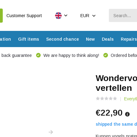
Customer Support
EUR
ation
Gift items
Second chance
New
Deals
Repairs
 back guarantee
We are happy to think along!
Ordered befor
Wondervog
vertellen
Everyt
€22,90
shipped the same d
Kunnen vogels prate