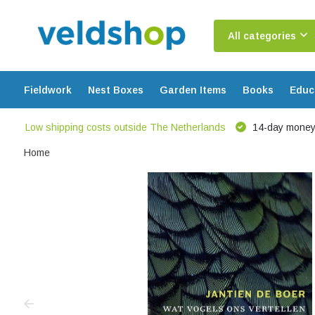
All categories
Fieldwork
Nest Boxes
Garden Items
Books
Educ
Low shipping costs outside The Netherlands
14-day money
Home