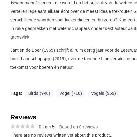
Wondervogels
verkent die wereld op het snijvlak van de wetensc
Vertellen lepelaars elkaar écht over de meest ideale trekroute? G
verschillende woorden voor kiekendieven en buizerds? Kan ee
In rake gesprekken met wetenschappers onderzoekt auteur Jant
grensvlak.
Jantien de Boer (1965) schrijft al ruim dertig jaar voor de Leeuw
boek Landschapspijn (2019), over de tanende biodiversiteit in h
toekomst voor boeren én natuur.
Tags:
Birds (940)
Vögel (710)
Vogels (959)
Reviews
0
5
from
Based on 0 reviews
There are no reviews written yet about this product..