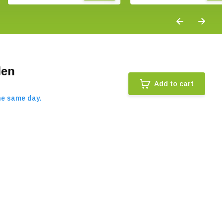
len
Add to cart
he same day.