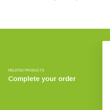
Scharrelaar 10
Een eend op zolder
€ 17,90
€ 19,99
RELATED PRODUCTS
Complete your order