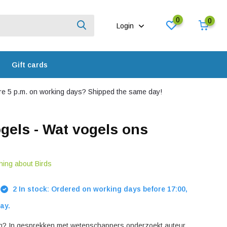
0
0
Login
Gift cards
e 5 p.m. on working days? Shipped the same day!
els - Wat vogels ons
hing about Birds
2 In stock: Ordered on working days before 17:00,
ay.
n? In gesprekken met wetenschappers onderzoekt auteur