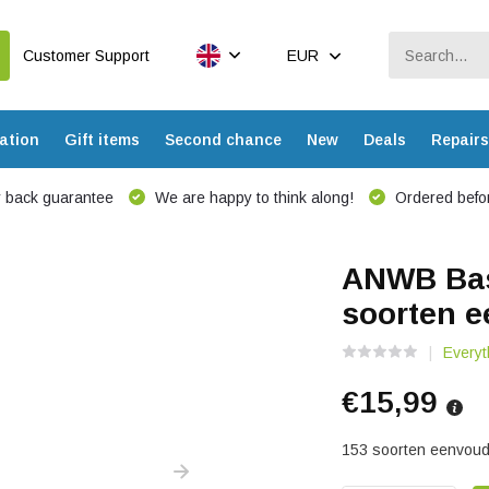
Customer Support
EUR
ation
Gift items
Second chance
New
Deals
Repairs
 back guarantee
We are happy to think along!
Ordered befor
ANWB Basi
soorten 
Everyt
€15,99
153 soorten eenvoud