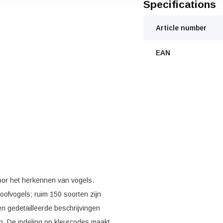
Specifications
Article number
EAN
oor het herkennen van vogels.
oofvogels; ruim 150 soorten zijn
n gedetailleerde beschrijvingen
en. De indeling op kleurcodes maakt