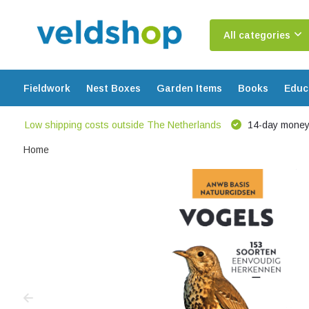
All categories
Fieldwork
Nest Boxes
Garden Items
Books
Educ
Low shipping costs outside The Netherlands
14-day money
Home