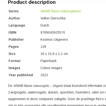
Product description
Series
ANWB Basis Natuurgidsen
Author
Volker Dierschke
Language
Dutch
ISBN
9789043925570
Publisher
Kosmos Uitgevers
Pages
128
Size
18 x 10,9 x 1,1 cm
Format
Paperback
Images
Colour images
Year published
2022
De
ANWB Basis natuurgids – Vogels
staat boordevol informatie v
Zangvogels, watervogels, duiven, spechten, hoenders, uilen en r
opgenomen in deze compacte zakgids. Door de prachtige foto’s e
zijn in één oogopslag alle opvallendste kenmerken terug te vind