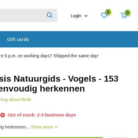
0
0
Login
Gift cards
e 5 p.m. on working days? Shipped the same day!
s Natuurgids - Vogels - 153
eenvoudig herkennen
hing about Birds
Out of stock: 2-5 business days
ig herkennen...
Show more