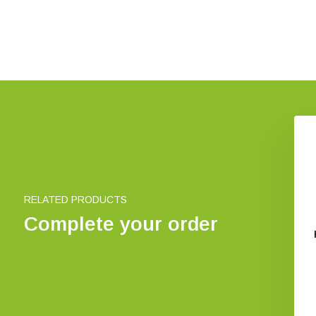
De Wadden
Huckleberry Landscape Paint
Kit
€ 19,90
€ 15,25
RELATED PRODUCTS
Complete your order