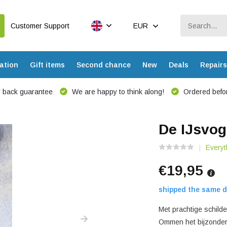
Customer Support
EUR
ation
Gift items
Second chance
New
Deals
Repairs
 back guarantee
We are happy to think along!
Ordered befor
De IJsvog
Everyt
€19,95
shipped the same d
Met prachtige schild
Ommen het bijzondere