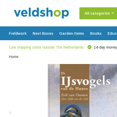
All categories
Fieldwork
Nest Boxes
Garden Items
Books
Educ
Low shipping costs outside The Netherlands
14-day money
Home