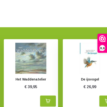
9,6
Het Waddenatelier
De ijsvogel
€ 39,95
€ 26,99