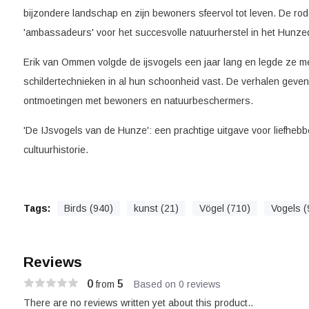
bijzondere landschap en zijn bewoners sfeervol tot leven. De ro
'ambassadeurs' voor het succesvolle natuurherstel in het Hunzed
Erik van Ommen volgde de ijsvogels een jaar lang en legde ze m
schildertechnieken in al hun schoonheid vast. De verhalen geven 
ontmoetingen met bewoners en natuurbeschermers.
'De IJsvogels van de Hunze': een prachtige uitgave voor liefhebb
cultuurhistorie.
Tags:
Birds (940)
kunst (21)
Vögel (710)
Vogels (
Reviews
0
5
from
Based on 0 reviews
There are no reviews written yet about this product..