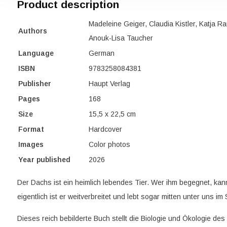
Product description
Madeleine Geiger, Claudia Kistler, Katja R
Authors
Anouk-Lisa Taucher
Language
German
ISBN
9783258084381
Publisher
Haupt Verlag
Pages
168
Size
15,5 x 22,5 cm
Format
Hardcover
Images
Color photos
Year published
2026
Der Dachs ist ein heimlich lebendes Tier. Wer ihm begegnet, kan
eigentlich ist er weitverbreitet und lebt sogar mitten unter uns i
Dieses reich bebilderte Buch stellt die Biologie und Ökologie des