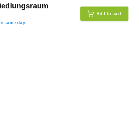
Siedlungsraum
Add to cart
he same day.