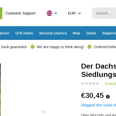
Customer Support
EUR
ation
Gift items
Second chance
New
Deals
Repairs
 back guarantee
We are happy to think along!
Ordered befor
Der Dachs
Siedlung
Every
€30,45
shipped the same d
Über Wurzeln und As