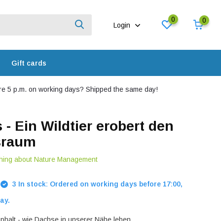
0
0
Login
Gift cards
e 5 p.m. on working days? Shipped the same day!
 - Ein Wildtier erobert den
sraum
thing about Nature Management
3 In stock: Ordered on working days before 17:00,
ay.
phalt - wie Dachse in unserer Nähe leben.