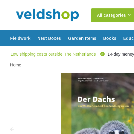
All categories
Fieldwork
Nest Boxes
Garden Items
Books
Educ
Low shipping costs outside The Netherlands
14-day money
Home